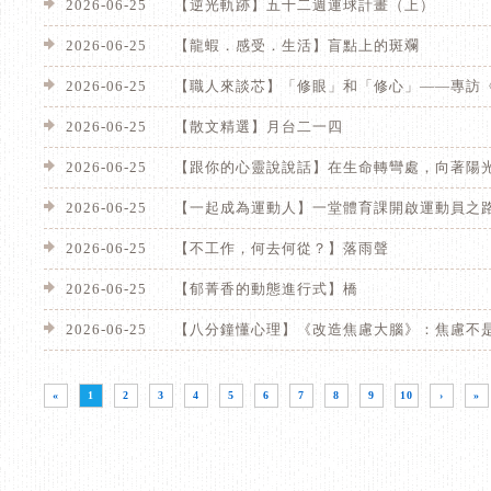
2026-06-25
【逆光軌跡】五十二週運球計畫（上）
2026-06-25
【龍蝦．感受．生活】盲點上的斑斕
2026-06-25
【職人來談芯】「修眼」和「修心」——專訪
2026-06-25
【散文精選】月台二一四
2026-06-25
【跟你的心靈說說話】在生命轉彎處，向著陽
2026-06-25
【一起成為運動人】一堂體育課開啟運動員之
2026-06-25
【不工作，何去何從？】落雨聲
2026-06-25
【郁菁香的動態進行式】橋
2026-06-25
【八分鐘懂心理】《改造焦慮大腦》：焦慮不
«
1
2
3
4
5
6
7
8
9
10
›
»