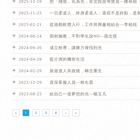
2025-12-19
把「殘值」化為光，在北投當導覽員—陳裕順
2025-11-25
一日柔道人，終身柔道人：退役不是終點，是
2025-02-21
從遊戲軟體入行，工作與興趣相結合—李柏炫
2024-08-24
因材施教，不對學生說NO—孫念慈
2024-06-26
成立粉專，讓陳力偉找到光
2024-04-29
藍介洲的機智生活
2024-02-29
旅遊達人吳政陵，轉念重生
2023-12-29
資深客服人員—林右晨
2023-08-25
給自己一道夢想的光—楊玉凡
«
1
2
3
4
›
»