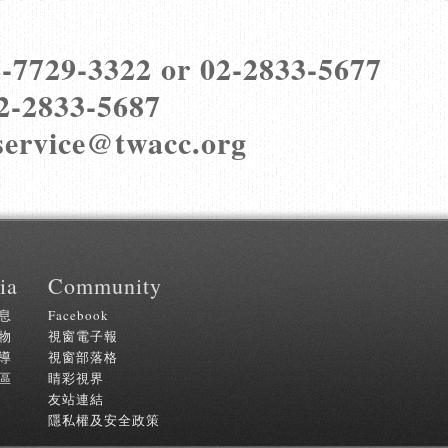
-7729-3322 or 02-2833-5677
2-2833-5687
service@twacc.org
ia
Community
息
Facebook
物
視窗電子報
導
視窗部落格
區
睛彩視界
友站連結
隱私權及安全政策