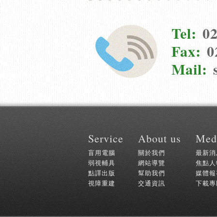
Tel:
02
Fax:
0
Mail:
:::
Service
About us
Med
盲用電腦
關於我們
最新消
弱視輔具
網站導覽
焦點人
點譯出版
幫助我們
媒體報
視障重建
交通資訊
下載專