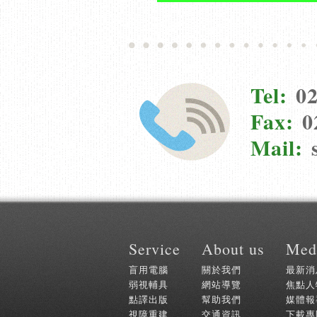
Tel:
02
Fax:
0
Mail:
:::
Service
About us
Med
盲用電腦
關於我們
最新消
弱視輔具
網站導覽
焦點人
點譯出版
幫助我們
媒體報
視障重建
交通資訊
下載專