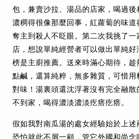
包，兼賣沙拉、湯品的店家，喝過後
濃稠得很像那麼回事，紅蘿蔔的味道
奪主到殺人不眨眼。第二次我挑了一
店，想說單純經營者可以做出單純好
榜是主廚推薦。送來時滿心期待，趁
點鹹，還算純粹，無多雜質，可惜用
對味！湯裏頭還沈浮著沒有完全融散
不到家，喝得濃淡濃淡疙瘩疙瘩。
假如我對南瓜湯的處女經驗始於上述
恐怕就此不屑一顧，管它外國和尚念