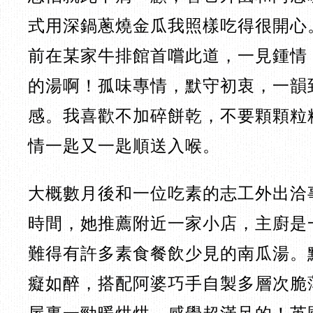
式用深鍋蔥燒金瓜我照樣吃得很開心
前在某家牛排館首嚐此道，一見鍾情
的湯啊！孤味專情，默守初衷，一韻
感。我喜歡不加碎餅乾，不要顆顆粒
情一匙又一匙順送入喉。
大概數月後和一位吃素的志工外出洽
時間，她推薦附近一家小店，主廚是
難得有許多素食餐飲少見的南瓜湯。
癡如醉，搭配阿婆巧手自製多層次脆