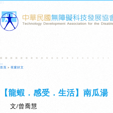
:::
:::
首頁
>
視窗好文
【龍蝦．感受．生活】南瓜湯
文/曾喬慧