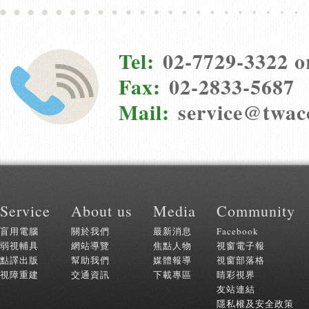
Tel:
02-7729-3322 o
Fax:
02-2833-5687
Mail:
service@twac
:::
Service
About us
Media
Community
盲用電腦
關於我們
最新消息
Facebook
弱視輔具
網站導覽
焦點人物
視窗電子報
點譯出版
幫助我們
媒體報導
視窗部落格
視障重建
交通資訊
下載專區
睛彩視界
友站連結
隱私權及安全政策