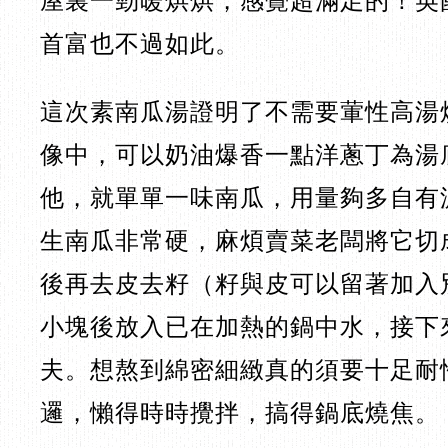
屋裏一勁暖烘烘，感覺超滿足的！英
首富也不過如此。
這次素南瓜湯證明了不需要葷性高湯
像中，可以奶油爆香一點洋蔥丁為湯
他，就單單一味南瓜，用量夠多自有
生南瓜非常硬，麻煩賣菜老闆將它切
後再去皮去籽（籽與皮可以留著加入
小塊後放入已在加熱的鍋中水，接下
夫。想熬到綿密細緻真的須要十足耐
邏，懶得時時攪拌，搞得鍋底燒焦。