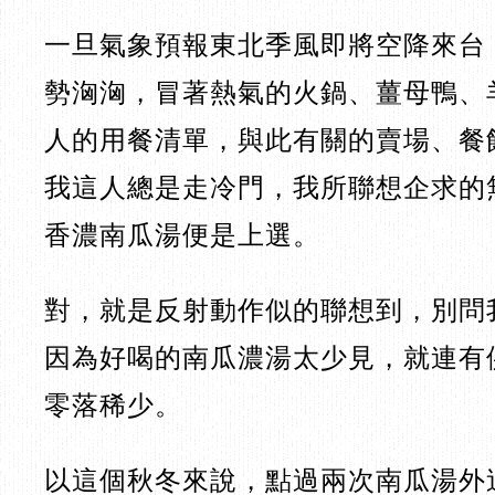
一旦氣象預報東北季風即將空降來台
勢洶洶，冒著熱氣的火鍋、薑母鴨、
人的用餐清單，與此有關的賣場、餐
我這人總是走冷門，我所聯想企求的
香濃南瓜湯便是上選。
對，就是反射動作似的聯想到，別問
因為好喝的南瓜濃湯太少見，就連有
零落稀少。
以這個秋冬來說，點過兩次南瓜湯外