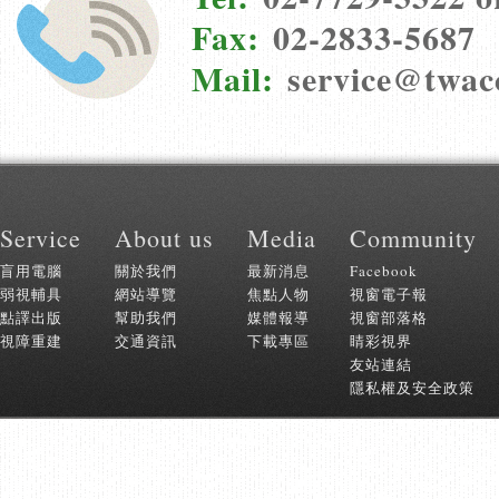
Fax:
02-2833-5687
Mail:
service@twac
:::
Service
About us
Media
Community
盲用電腦
關於我們
最新消息
Facebook
弱視輔具
網站導覽
焦點人物
視窗電子報
點譯出版
幫助我們
媒體報導
視窗部落格
視障重建
交通資訊
下載專區
睛彩視界
友站連結
隱私權及安全政策