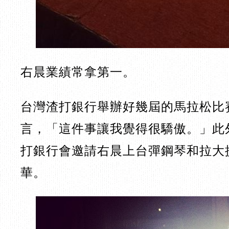
右晨業績常拿第一。
台灣渣打銀行舉辦好幾屆的馬拉松比
言，「這件事讓我覺得很驕傲。」此
打銀行會邀請右晨上台彈鋼琴和拉大
華。