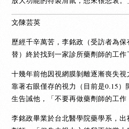
放大功能的特製滑鼠，想來很悲哀。
文∕陳芸英
歷經千辛萬苦，李銘政（受訪者為保
替）終於找到一家診所藥劑師的工作
十幾年前他因視網膜剝離逐漸喪失視
靠著右眼僅存的視力（目前是0.15
生告誡他，「不要再做藥劑師的工作
李銘政畢業於台北醫學院藥學系，出