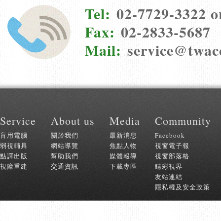
Tel:
02-7729-3322 o
Fax:
02-2833-5687
Mail:
service@twac
:::
Service
About us
Media
Community
盲用電腦
關於我們
最新消息
Facebook
弱視輔具
網站導覽
焦點人物
視窗電子報
點譯出版
幫助我們
媒體報導
視窗部落格
視障重建
交通資訊
下載專區
睛彩視界
友站連結
隱私權及安全政策